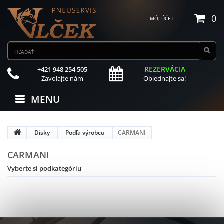
0
MÔJ ÚČET
REZERVÁCIA
+421 948 254 505
Zavolajte nám
Objednajte sa!
MENU
Disky
Podľa výrobcu
CARMANI
CARMANI
Vyberte si podkategóriu