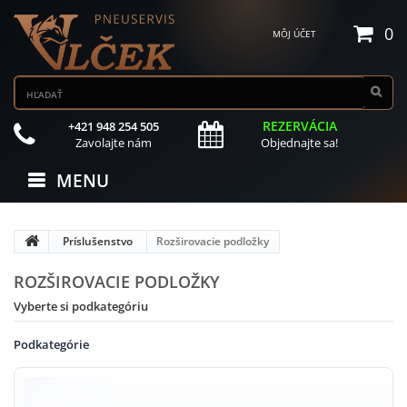
0
MÔJ ÚČET
REZERVÁCIA
+421 948 254 505
Zavolajte nám
Objednajte sa!
MENU
Príslušenstvo
Rozširovacie podložky
ROZŠIROVACIE PODLOŽKY
Vyberte si podkategóriu
Podkategórie