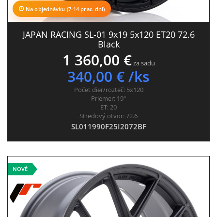
Na objednávku (7-14 prac. dní)
JAPAN RACING SL-01 9x19 5x120 ET20 72.6
Black
1 360,00 €
za sadu
340,00 € /ks
Počet dier/rozteč:
5x120
Priemer:
19"
ET:
20
Stredový otvor:
72.6
SL011990F25I2072BF
NOVÉ