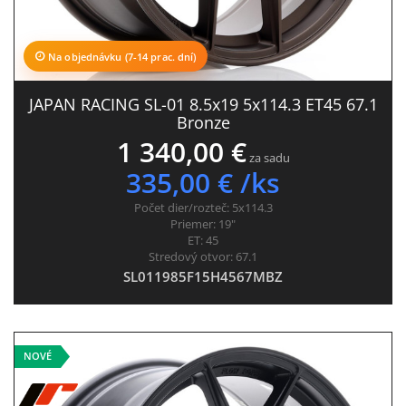
Na objednávku (7-14 prac. dní)
JAPAN RACING SL-01 8.5x19 5x114.3 ET45 67.1
Bronze
1 340,00 €
za sadu
335,00 € /ks
Počet dier/rozteč:
5x114.3
Priemer:
19"
ET:
45
Stredový otvor:
67.1
SL011985F15H4567MBZ
NOVÉ