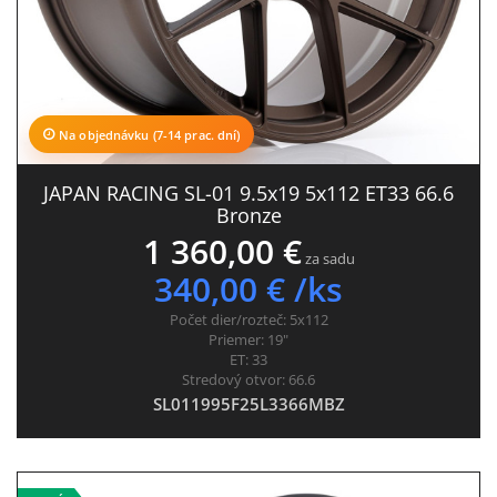
Na objednávku (7-14 prac. dní)
JAPAN RACING SL-01 9.5x19 5x112 ET33 66.6
Bronze
1 360,00 €
za sadu
340,00 € /ks
Počet dier/rozteč:
5x112
Priemer:
19"
ET:
33
Stredový otvor:
66.6
SL011995F25L3366MBZ