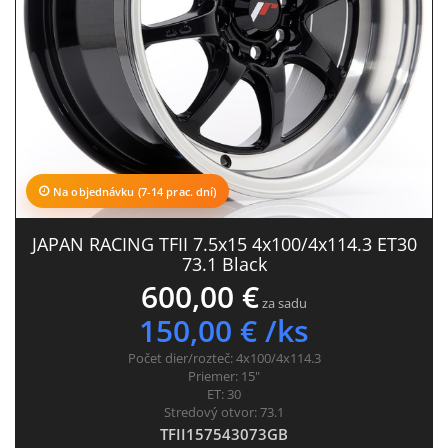
Na objednávku (7-14 prac. dní)
JAPAN RACING TFII 7.5x15 4x100/4x114.3 ET30
73.1 Black
600,00 €
za sadu
150,00 € /ks
Počet dier/rozteč:
4x100/4x114.3
Priemer:
15"
ET:
30
Stredový otvor:
73.1
TFII157543073GB