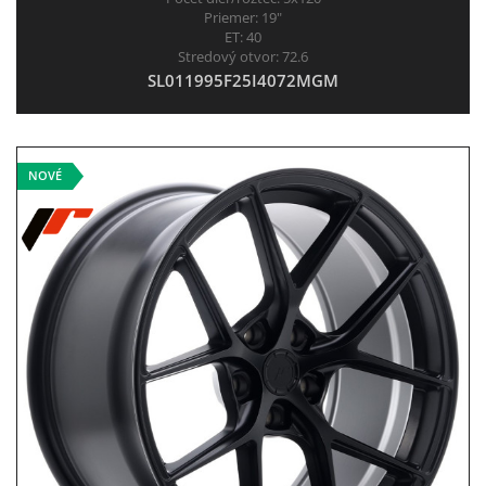
Priemer:
19"
ET:
40
Stredový otvor:
72.6
SL011995F25I4072MGM
NOVÉ