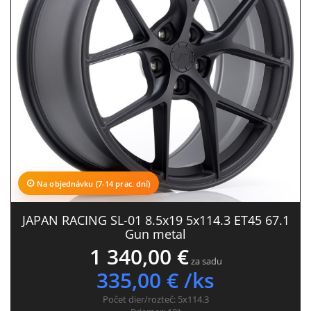
Na objednávku (7-14 prac. dní)
JAPAN RACING SL-01 8.5x19 5x114.3 ET45 67.1
Gun metal
1 340,00 €
za sadu
335,00 € /ks
Počet dier/rozteč:
5x114.3