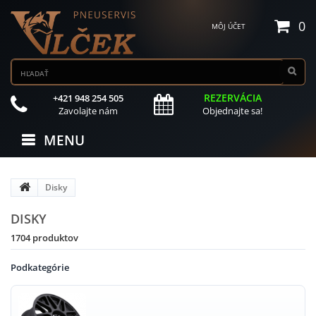
0
MÔJ ÚČET
REZERVÁCIA
+421 948 254 505
Zavolajte nám
Objednajte sa!
MENU
Disky
DISKY
1704 produktov
Podkategórie