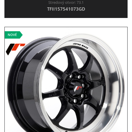
Stredový otvor:
73.1
TFII157541073GD
NOVÉ