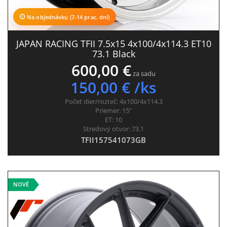
Na objednávku (7-14 prac. dní)
JAPAN RACING TFII 7.5x15 4x100/4x114.3 ET10
73.1 Black
600,00 €
za sadu
150,00 € /ks
Počet dier/rozteč:
4x100/4x114.3
Priemer:
15"
ET:
10
Stredový otvor:
73.1
TFII157541073GB
NOVÉ