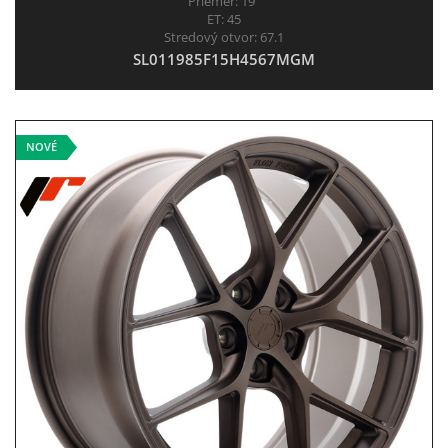
Priemer:
19"
ET:
45
Stredový otvor:
67.1
SL011985F15H4567MGM
NOVÉ