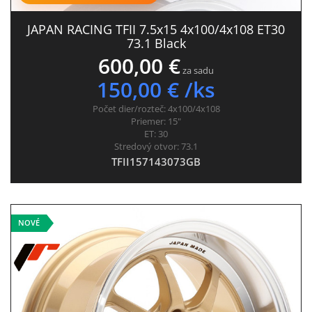
JAPAN RACING TFII 7.5x15 4x100/4x108 ET30
73.1 Black
600,00 €
za sadu
150,00 € /ks
Počet dier/rozteč:
4x100/4x108
Priemer:
15"
ET:
30
Stredový otvor:
73.1
TFII157143073GB
NOVÉ