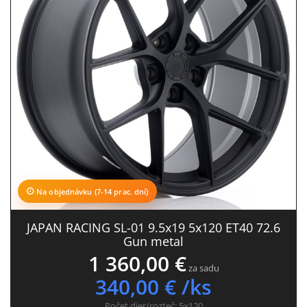
Na objednávku (7-14 prac. dní)
JAPAN RACING SL-01 9.5x19 5x120 ET40 72.6
Gun metal
1 360,00 €
za sadu
340,00 € /ks
Počet dier/rozteč:
5x120