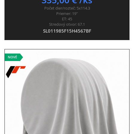
Počet dier/rozteč:
5x114.3
Priemer:
19"
ET:
45
Stredový otvor:
67.1
SL011985F15H4567BF
NOVÉ