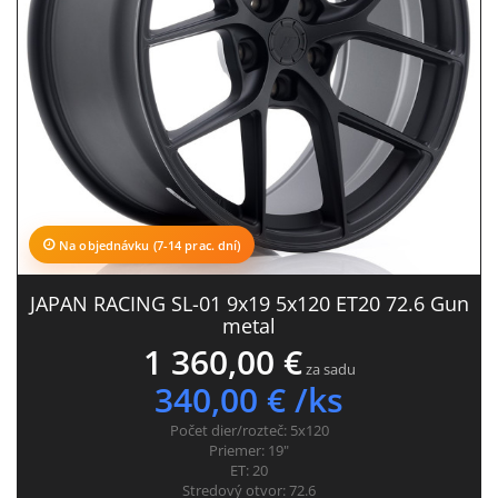
Na objednávku (7-14 prac. dní)
JAPAN RACING SL-01 9x19 5x120 ET20 72.6 Gun
metal
1 360,00 €
za sadu
340,00 € /ks
Počet dier/rozteč:
5x120
Priemer:
19"
ET:
20
Stredový otvor:
72.6