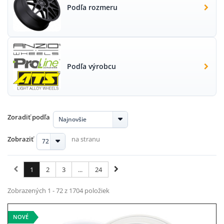
Podľa rozmeru
Podľa výrobcu
Zoradiť podľa
Najnovšie
Zobraziť
na stranu
72
1
2
3
...
24
Zobrazených 1 - 72 z 1704 položiek
NOVÉ