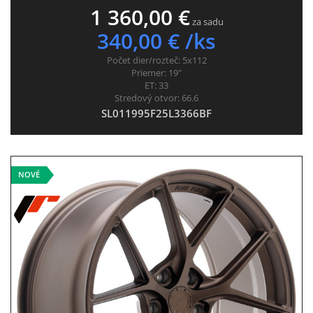
1 360,00 €
za sadu
340,00 € /ks
Počet dier/rozteč:
5x112
Priemer:
19"
ET:
33
Stredový otvor:
66.6
SL011995F25L3366BF
NOVÉ