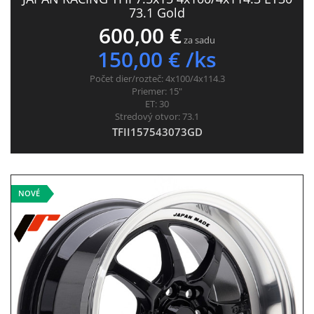
73.1 Gold
600,00 €
za sadu
150,00 € /ks
Počet dier/rozteč:
4x100/4x114.3
Priemer:
15"
ET:
30
Stredový otvor:
73.1
TFII157543073GD
NOVÉ