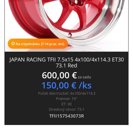
Na objednávku (7-14 prac. dní)
JAPAN RACING TFII 7.5x15 4x100/4x114.3 ET30
73.1 Red
600,00 €
za sadu
150,00 € /ks
Počet dier/rozteč:
4x100/4x114.3
Priemer:
15"
ET:
30
Stredový otvor:
73.1
TFII157543073R