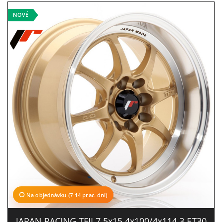
NOVÉ
Na objednávku (7-14 prac. dní)
JAPAN RACING TFII 7.5x15 4x100/4x114.3 ET30