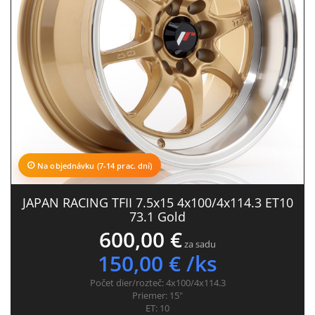
Na objednávku (7-14 prac. dní)
JAPAN RACING TFII 7.5x15 4x100/4x114.3 ET10
73.1 Gold
600,00 €
za sadu
150,00 € /ks
Počet dier/rozteč:
4x100/4x114.3
Priemer:
15"
ET:
10