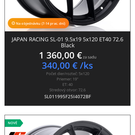
Na objednávku (7-14 prac. dní)
JAPAN RACING SL-01 9.5x19 5x120 ET40 72.6
Black
1 360,00 €
za sadu
340,00 € /ks
Počet dier/rozteč:
5x120
Priemer:
19"
ET:
40
Stredový otvor:
72.6
SL011995F25I4072BF
NOVÉ