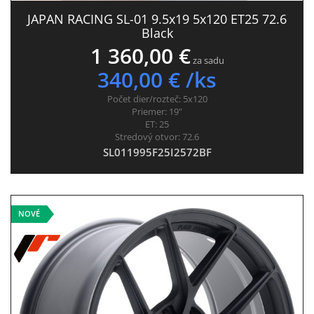
JAPAN RACING SL-01 9.5x19 5x120 ET25 72.6
Black
1 360,00 €
za sadu
340,00 € /ks
Počet dier/rozteč:
5x120
Priemer:
19"
ET:
25
Stredový otvor:
72.6
SL011995F25I2572BF
NOVÉ