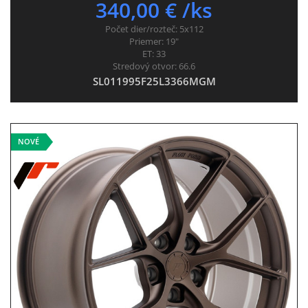
340,00 € /ks
Počet dier/rozteč:
5x112
Priemer:
19"
ET:
33
Stredový otvor:
66.6
SL011995F25L3366MGM
NOVÉ