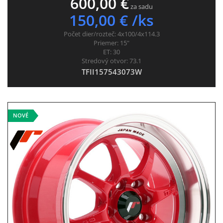
600,00 €
za sadu
150,00 € /ks
Počet dier/rozteč:
4x100/4x114.3
Priemer:
15"
ET:
30
Stredový otvor:
73.1
TFII157543073W
NOVÉ