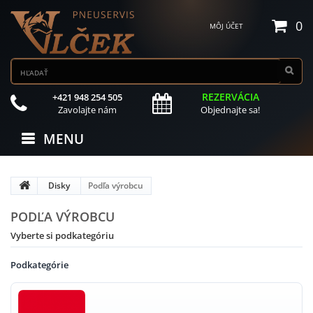
0
MÔJ ÚČET
REZERVÁCIA
+421 948 254 505
Zavolajte nám
Objednajte sa!
MENU
Disky
Podľa výrobcu
PODĽA VÝROBCU
Vyberte si podkategóriu
Podkategórie