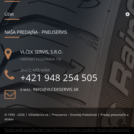
Účet
NAŠA PREDAJŇA - PNEUSERVIS
VLČEK SERVIS, S.R.O.
ORAVSKÝ PODZÁMOK 170
ZAVOLAJTE NÁM:
+421 948 254 505
INFO@VLCEKSERVIS.SK
E-MAIL:
© 1995 - 2026 | VlčekServis.sk | Pneuservis - Oravský Podzámok | Predaj pneumatík a
diskov
Tento web používa len nevyhnutné súbory cookies, ktoré zabezpečujú