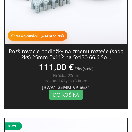
Na objednávku (7-14 prac. dní)
Rozširovacie podložky na zmenu rozteče (sada
2ks) 25mm 5x112 na 5x130 66.6 So...
111,00 €
/2ks (sada)
Hrúbka:
25mm
Typ podložky:
So štiftami
JRWA1-25MM-VP-6671
DO KOŠÍKA
NOVÉ