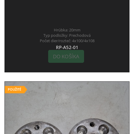
Hrúbka:
20mm
Typ podložky:
Prechodová
Počet dier/rozteč:
4x100/4x108
RP-A52-01
DO KOŠÍKA
POUŽITÉ