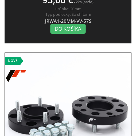
/2ks (sada)
Hrúbka:
20mm
Typ podložky:
So štiftami
JRWA1-20MM-VV-57S
DO KOŠÍKA
NOVÉ