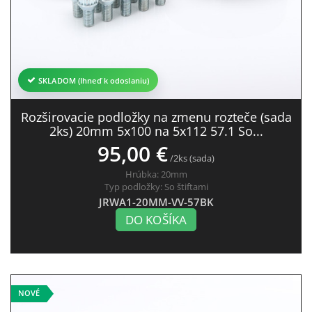
SKLADOM (Ihneď k odoslaniu)
Rozširovacie podložky na zmenu rozteče (sada
2ks) 20mm 5x100 na 5x112 57.1 So...
95,00 €
/2ks (sada)
Hrúbka:
20mm
Typ podložky:
So štiftami
JRWA1-20MM-VV-57BK
DO KOŠÍKA
NOVÉ