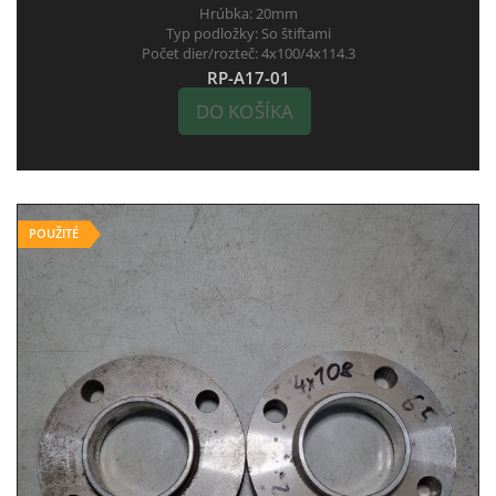
Hrúbka:
20mm
Typ podložky:
So štiftami
Počet dier/rozteč:
4x100/4x114.3
RP-A17-01
DO KOŠÍKA
POUŽITÉ