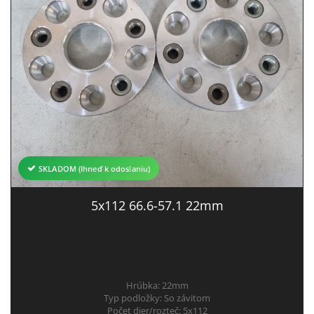
SKLADOM (Ihneď k odoslaniu)
5x112 66.6-57.1 22mm
Hrúbka:
22mm
Typ podložky:
So závitom
Počet dier/rozteč:
5x112