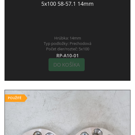
5x100 58-57.1 14mm
Hrúbka:
14mm
Typ podložky:
Prechodová
Počet dier/rozteč:
5x100
RP-A10-01
DO KOŠÍKA
POUŽITÉ