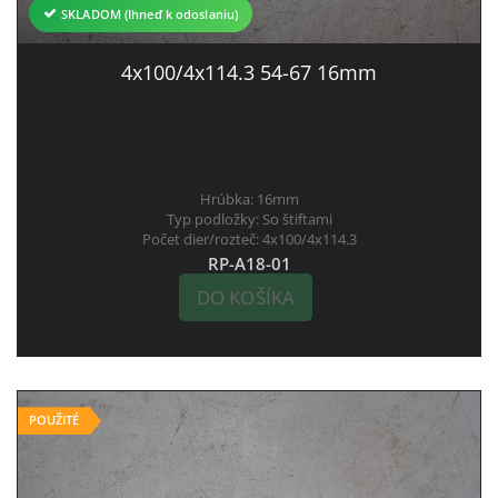
SKLADOM (Ihneď k odoslaniu)
4x100/4x114.3 54-67 16mm
Hrúbka:
16mm
Typ podložky:
So štiftami
Počet dier/rozteč:
4x100/4x114.3
RP-A18-01
DO KOŠÍKA
POUŽITÉ