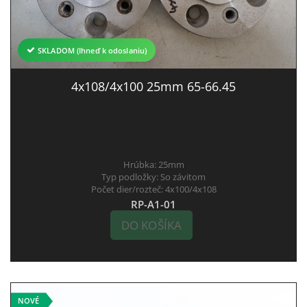
SKLADOM (Ihneď k odoslaniu)
4x108/4x100 25mm 65-66.45
Hrúbka:
25mm
Typ podložky:
So závitom
Počet dier/rozteč:
4x100/4x108
RP-A1-01
DO KOŠÍKA
NOVÉ