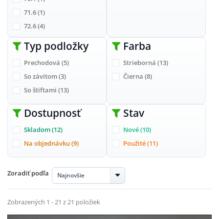
71.6
(1)
72.6
(4)
Typ podložky
Farba
Prechodová
(5)
Strieborná
(13)
So závitom
(3)
Čierna
(8)
So štiftami
(13)
Dostupnosť
Stav
Skladom
(12)
Nové
(10)
Na objednávku
(9)
Použité
(11)
Zoradiť podľa
Najnovšie
Zobrazených 1 - 21 z 21 položiek