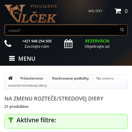
0
MÔJ ÚČET
REZERVÁCIA
+421 948 254 505
Zavolajte nám
Objednajte sa!
MENU
Príslušenstvo
Rozširovacie podložky
Na zmenu
rozteče/stredovej diery
NA ZMENU ROZTEČE/STREDOVEJ DIERY
21 produktov
Aktívne filtre: