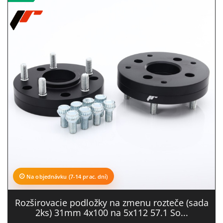
Na objednávku (7-14 prac. dní)
Rozširovacie podložky na zmenu rozteče (sada
2ks) 31mm 4x100 na 5x112 57.1 So...