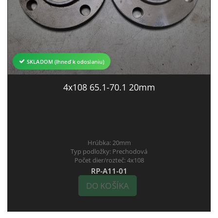
SKLADOM (Ihneď k odoslaniu)
4x108 65.1-70.1 20mm
Hrúbka:
20mm
Typ podložky:
Prechodová
Počet dier/rozteč:
4x108
RP-A11-01
DO KOŠÍKA