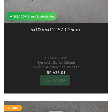
SKLADOM (Ihneď k odoslaniu)
5x100/5x112 57.1 25mm
Hrúbka:
25mm
Typ podložky:
So štiftami
Počet dier/rozteč:
5x100/5x112
RP-A36-01
DO KOŠÍKA
POUŽITÉ