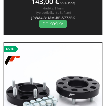
143,00 €
/2ks (sada)
Hrúbka:
31mm
Typ podložky:
So štiftami
JRWA4-31MM-BB-5772BK
DO KOŠÍKA
NOVÉ