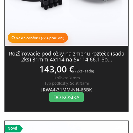
Na objednávku (7-14 prac. dní)
Rozširovacie podložky na zmenu rozteče (sada
2ks) 31mm 4x114 na 5x114 66.1 So...
143,00 €
/2ks (sada)
Hrúbka:
31mm
Typ podložky:
So štiftami
JRWA4-31MM-NN-66BK
DO KOŠÍKA
NOVÉ