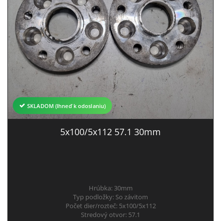
SKLADOM (Ihneď k odoslaniu)
5x100/5x112 57.1 30mm
Hrúbka:
30mm
Typ podložky:
So závitom
Počet dier/rozteč:
5x100/5x112
Stredový otvor:
57.1