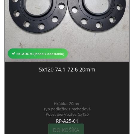
SKLADOM (Ihneď k odoslaniu)
5x120 74.1-72.6 20mm
Hrúbka:
20mm
Typ podložky:
Prechodová
Počet dier/rozteč:
5x120
RP-A25-01
DO KOŠÍKA