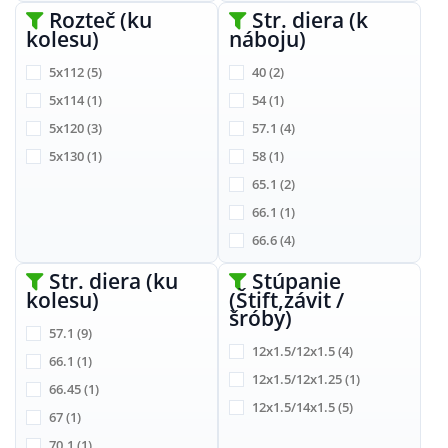
Rozteč (ku
Str. diera (k
kolesu)
náboju)
5x112
(5)
40
(2)
5x114
(1)
54
(1)
5x120
(3)
57.1
(4)
5x130
(1)
58
(1)
65.1
(2)
66.1
(1)
66.6
(4)
72.6
(2)
Str. diera (ku
Stúpanie
kolesu)
(Štift,závit /
74.1
(1)
šróby)
57.1
(9)
12x1.5/12x1.5
(4)
66.1
(1)
12x1.5/12x1.25
(1)
66.45
(1)
12x1.5/14x1.5
(5)
67
(1)
70.1
(1)