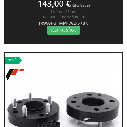
143,00 €
/2ks (sada)
Hrúbka:
31mm
Typ podložky:
So štiftami
JRWA4-31MM-VV2-57BK
DO KOŠÍKA
NOVÉ