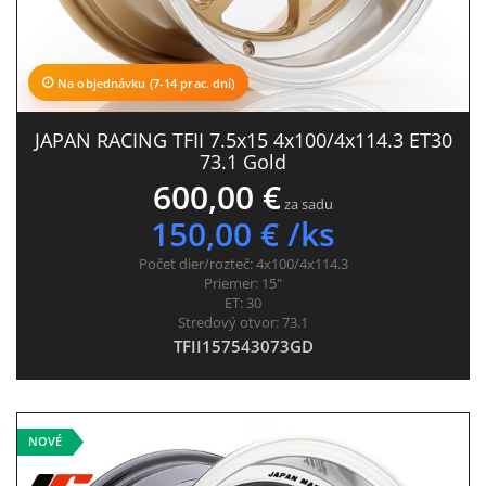
Na objednávku (7-14 prac. dní)
JAPAN RACING TFII 7.5x15 4x100/4x114.3 ET30
73.1 Gold
600,00 €
za sadu
150,00 € /ks
Počet dier/rozteč:
4x100/4x114.3
Priemer:
15"
ET:
30
Stredový otvor:
73.1
TFII157543073GD
NOVÉ