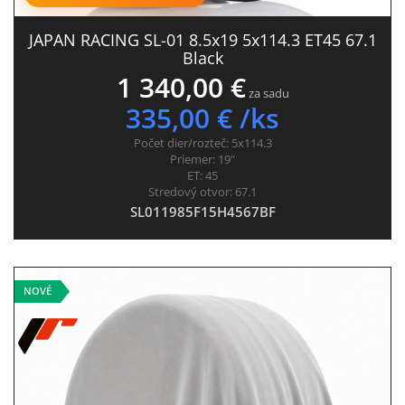
JAPAN RACING SL-01 8.5x19 5x114.3 ET45 67.1
Black
1 340,00 €
za sadu
335,00 € /ks
Počet dier/rozteč:
5x114.3
Priemer:
19"
ET:
45
Stredový otvor:
67.1
SL011985F15H4567BF
NOVÉ