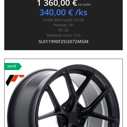
1 360,00 €
za sadu
340,00 € /ks
Počet dier/rozteč:
5x120
Priemer:
19"
ET:
20
Stredový otvor:
72.6
SL011990F25I2072MGM
NOVÉ