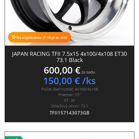
Na objednávku (7-14 prac. dní)
JAPAN RACING TFII 7.5x15 4x100/4x108 ET30
73.1 Black
600,00 €
za sadu
150,00 € /ks
Počet dier/rozteč:
4x100/4x108
Priemer:
15"
ET:
30
Stredový otvor:
73.1
TFII157143073GB