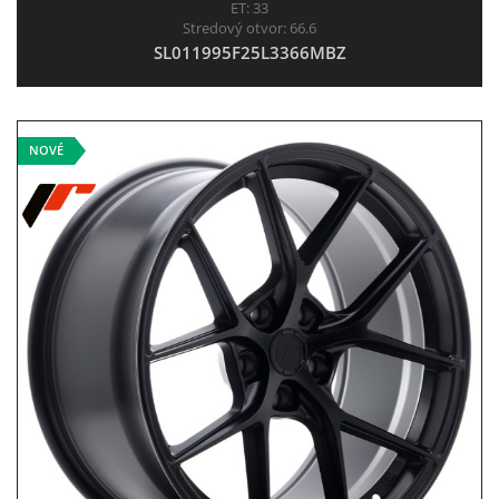
ET:
33
Stredový otvor:
66.6
SL011995F25L3366MBZ
NOVÉ