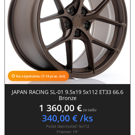
Na objednávku (7-14 prac. dní)
JAPAN RACING SL-01 9.5x19 5x112 ET33 66.6
Bronze
1 360,00 €
za sadu
340,00 € /ks
Počet dier/rozteč:
5x112
Priemer:
19"