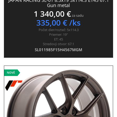
JAPAN RACING SL-01 8.5x19 5x114.3 ET45 67.1
Gun metal
1 340,00 €
za sadu
335,00 € /ks
Počet dier/rozteč:
5x114.3
Priemer:
19"
ET:
45
Stredový otvor:
67.1
SL011985F15H4567MGM
NOVÉ