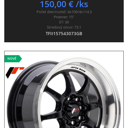
150,00 € /ks
Počet dier/rozteč:
4x100/4x114.3
Priemer:
15"
ET:
30
Stredový otvor:
73.1
TFII157543073GB
NOVÉ