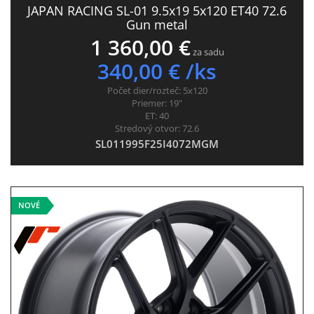
JAPAN RACING SL-01 9.5x19 5x120 ET40 72.6
Gun metal
1 360,00 €
za sadu
340,00 € /ks
Počet dier/rozteč:
5x120
Priemer:
19"
ET:
40
Stredový otvor:
72.6
SL011995F25I4072MGM
NOVÉ