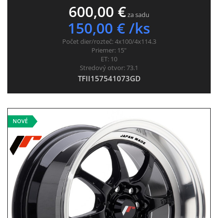
600,00 €
za sadu
150,00 € /ks
Počet dier/rozteč:
4x100/4x114.3
Priemer:
15"
ET:
10
Stredový otvor:
73.1
TFII157541073GD
NOVÉ