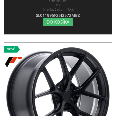
Priemer:
19"
ET:
25
Stredový otvor:
72.6
SL011995F25I2572MBZ
DO KOŠÍKA
NOVÉ