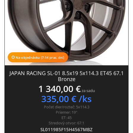
Na objednávku (7-14 prac. dní)
JAPAN RACING SL-01 8.5x19 5x114.3 ET45 67.1
Bronze
1 340,00 €
za sadu
335,00 € /ks
Počet dier/rozteč:
5x114.3
Priemer:
19"
ET:
45
Stredový otvor:
67.1
SL011985F15H4567MBZ