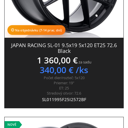
Na objednávku (7-14 prac. dní)
JAPAN RACING SL-01 9.5x19 5x120 ET25 72.6
Black
1 360,00 €
za sadu
340,00 € /ks
Počet dier/rozteč:
5x120
Priemer:
19"
ET:
25
Stredový otvor:
72.6
SL011995F25I2572BF
NOVÉ