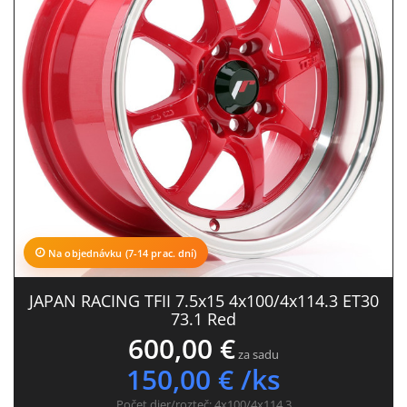
Na objednávku (7-14 prac. dní)
JAPAN RACING TFII 7.5x15 4x100/4x114.3 ET30
73.1 Red
600,00 €
za sadu
150,00 € /ks
Počet dier/rozteč:
4x100/4x114.3