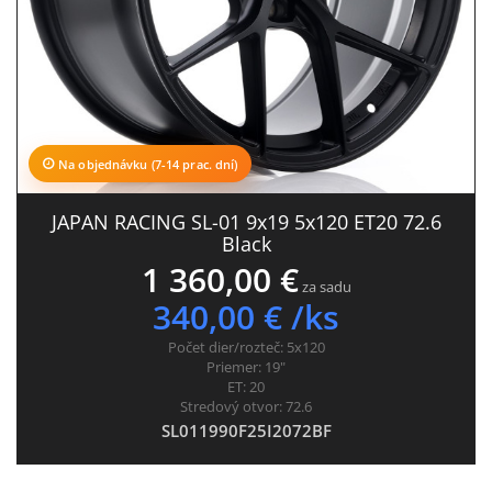
Na objednávku (7-14 prac. dní)
JAPAN RACING SL-01 9x19 5x120 ET20 72.6
Black
1 360,00 €
za sadu
340,00 € /ks
Počet dier/rozteč:
5x120
Priemer:
19"
ET:
20
Stredový otvor:
72.6
SL011990F25I2072BF