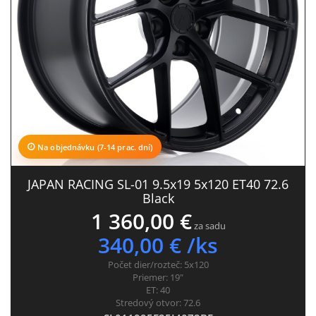
Na objednávku (7-14 prac. dní)
JAPAN RACING SL-01 9.5x19 5x120 ET40 72.6
Black
1 360,00 €
za sadu
340,00 € /ks
Počet dier/rozteč:
5x120
Priemer:
19"
ET:
40
Stredový otvor:
72.6