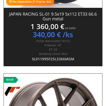
Na objednávku (7-14 prac. dní)
JAPAN RACING SL-01 9.5x19 5x112 ET33 66.6
Gun metal
1 360,00 €
za sadu
340,00 € /ks
Počet dier/rozteč:
5x112
Priemer:
19"
ET:
33
Stredový otvor:
66.6
SL011995F25L3366MGM
NOVÉ