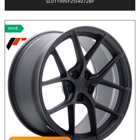
SL011995F25I4072BF
NOVÉ