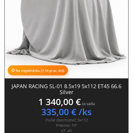
Na objednávku (7-14 prac. dní)
JAPAN RACING SL-01 8.5x19 5x112 ET45 66.6
Silver
1 340,00 €
za sadu
335,00 € /ks
Počet dier/rozteč:
5x112
Priemer:
19"
ET:
45