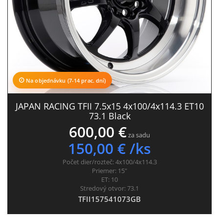
Na objednávku (7-14 prac. dní)
JAPAN RACING TFII 7.5x15 4x100/4x114.3 ET10
73.1 Black
600,00 €
za sadu
150,00 € /ks
Počet dier/rozteč:
4x100/4x114.3
Priemer:
15"
ET:
10
Stredový otvor:
73.1
TFII157541073GB