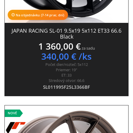
Na objednávku (7-14 prac. dní)
JAPAN RACING SL-01 9.5x19 5x112 ET33 66.6
Black
1 360,00 €
za sadu
340,00 € /ks
Počet dier/rozteč:
5x112
Priemer:
19"
ET:
33
Stredový otvor:
66.6
SL011995F25L3366BF
NOVÉ