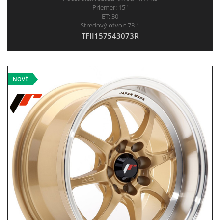
Priemer:
15"
ET:
30
Stredový otvor:
73.1
TFII157543073R
NOVÉ