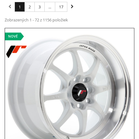
1
2
3
...
17
Zobrazených 1 - 72 z 1156 položiek
NOVÉ