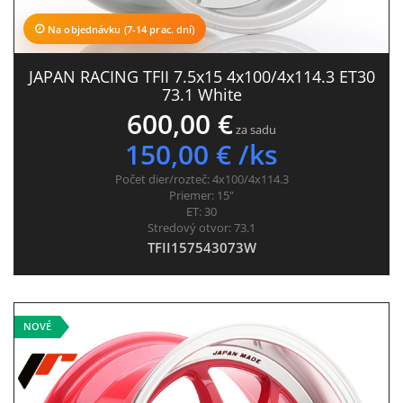
Na objednávku (7-14 prac. dní)
JAPAN RACING TFII 7.5x15 4x100/4x114.3 ET30
73.1 White
600,00 €
za sadu
150,00 € /ks
Počet dier/rozteč:
4x100/4x114.3
Priemer:
15"
ET:
30
Stredový otvor:
73.1
TFII157543073W
NOVÉ