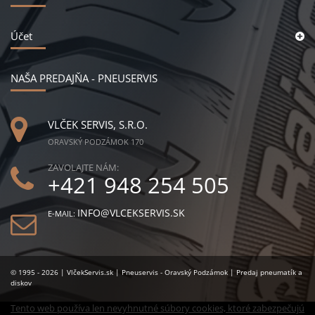
Účet
NAŠA PREDAJŇA - PNEUSERVIS
VLČEK SERVIS, S.R.O.
ORAVSKÝ PODZÁMOK 170
ZAVOLAJTE NÁM:
+421 948 254 505
INFO@VLCEKSERVIS.SK
E-MAIL:
© 1995 - 2026 | VlčekServis.sk | Pneuservis - Oravský Podzámok | Predaj pneumatík a
diskov
Tento web používa len nevyhnutné súbory cookies, ktoré zabezpečujú