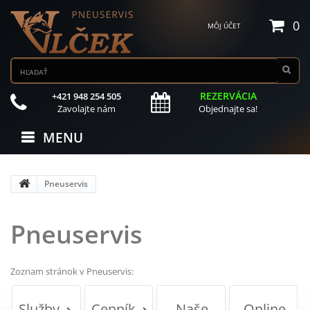
0
MÔJ ÚČET
REZERVÁCIA
+421 948 254 505
Zavolajte nám
Objednajte sa!
MENU
Pneuservis
Pneuservis
Zoznam stránok v Pneuservis:
Služby
Cenník
Naše
Online