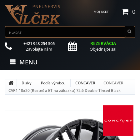
0
MÔJ ÚČET
REZERVÁCIA
+421 948 254 505
Zavolajte nám
Objednajte sa!
MENU
Disky
Podľa výrobcu
CONCAVER
CONCAVER
CVR1 10x20 (Rozteč a ET na zákazku) 72.6 Double Tinted Black