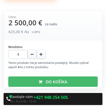
Cena:
2 500,00 €
za sadu
625,00 € /ks
s DPH
Množstvo
Tento produkt nie je samostatne predajný. Musíte vybrať
aspoň
4
ks z tohto produktu
DO KOŠÍKA
Zavolajte nám:
+421 948 254 505
Po - Pia 8:30 - 15:30