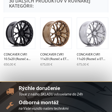
30 ĎALŠÍCH PRODUKTOV V ROVNAKEJ
KATEGÓRII:
CONCAVER CVR1
CONCAVER CVR1
CONCAVER CVR1
10.5x20 (Rozteč a...
11x20 (Rozteč a ET...
11x20 (Rozteč a ET...
650,00 €
675,00 €
675,00 €
Rýchle doručenie
Tovar z nášho SKLADU odosielame do 24h
Odborná montáž
na Vaše vozidlo našimi technikmi