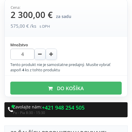
Cena:
2 300,00 €
za sadu
575,00 € /ks
s DPH
Množstvo
Tento produkt nie je samostatne predajný. Musíte vybrať
aspoň
4
ks z tohto produktu
DO KOŠÍKA
Zavolajte nám:
+421 948 254 505
Po - Pia 8:30 - 15:30