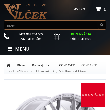
0
MÔJ ÚČET
REZERVÁCIA
+421 948 254 505
Zavolajte nám
Objednajte sa!
MENU
Disky
Podľa výrobcu
CONCAVER
CONCAVER
CVR1 9x20 (Rozteč a ET na zákazku) 72.6 Brushed Titanium