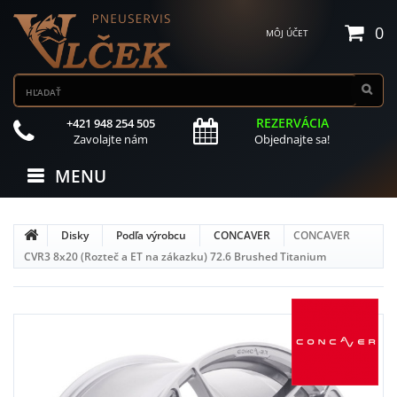
0
MÔJ ÚČET
REZERVÁCIA
+421 948 254 505
Zavolajte nám
Objednajte sa!
MENU
Disky
Podľa výrobcu
CONCAVER
CONCAVER
CVR3 8x20 (Rozteč a ET na zákazku) 72.6 Brushed Titanium