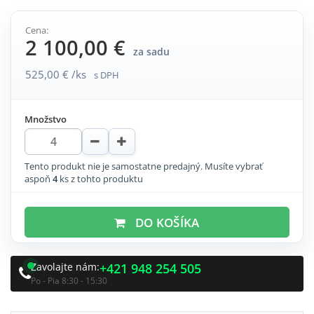
Cena:
2 100,00 €
za sadu
525,00 € /ks
s DPH
Množstvo
Tento produkt nie je samostatne predajný. Musíte vybrať
aspoň
4
ks z tohto produktu
DO KOŠÍKA
Zavolajte nám:
+421 948 254 505
Po - Pia 8:30 - 15:30