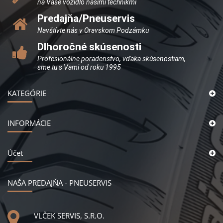
na Vaše vozidlo našimi technikmi
Predajňa/Pneuservis
Navštívte nás v Oravskom Podzámku
Dlhoročné skúsenosti
Profesionálne poradenstvo, vďaka skúsenostiam,
sme tu s Vami od roku 1995
KATEGÓRIE
INFORMÁCIE
Účet
NAŠA PREDAJŇA - PNEUSERVIS
VLČEK SERVIS, S.R.O.