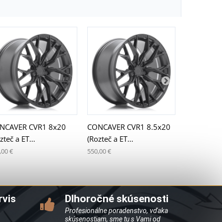
NCAVER CVR1 8x20
CONCAVER CVR1 8.5x20
CONCAVER
zteč a ET...
(Rozteč a ET...
(Rozteč a E
,00 €
550,00 €
550,00 €
rvis
Dlhoročné skúsenosti
Profesionálne poradenstvo, vďaka
skúsenostiam, sme tu s Vami od