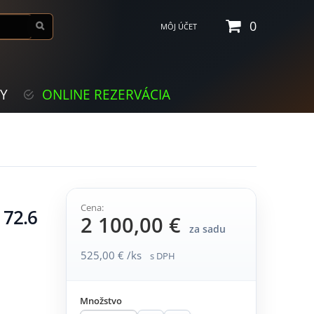
0
MÔJ ÚČET
KY
ONLINE REZERVÁCIA
Cena:
 72.6
2 100,00 €
za sadu
525,00 € /ks
s DPH
Množstvo