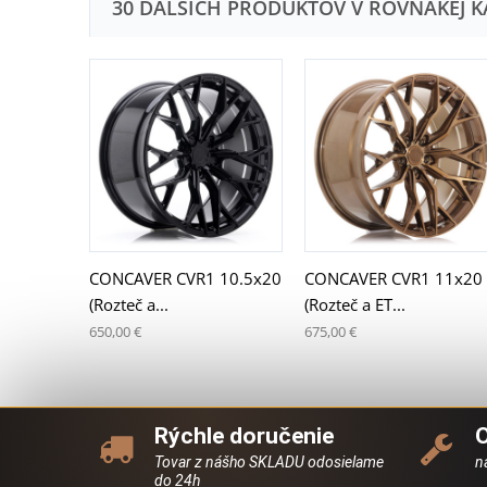
30 ĎALŠÍCH PRODUKTOV V ROVNAKEJ K
CONCAVER CVR1 10.5x20
CONCAVER CVR1 11x20
(Rozteč a...
(Rozteč a ET...
650,00 €
675,00 €
Rýchle doručenie
Tovar z nášho SKLADU odosielame
n
do 24h