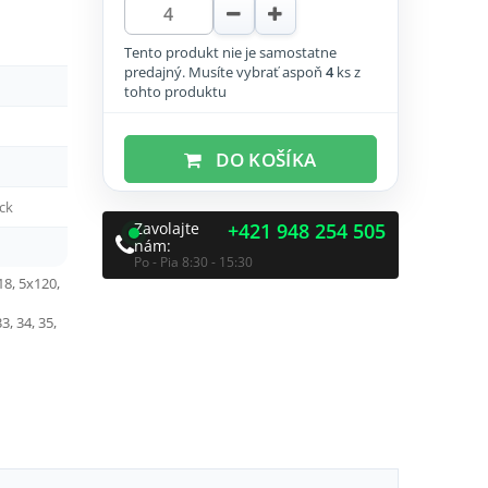
Tento produkt nie je samostatne
predajný. Musíte vybrať aspoň
4
ks z
tohto produktu
DO KOŠÍKA
ck
Zavolajte
+421 948 254 505
nám:
Po - Pia 8:30 - 15:30
18, 5x120,
33, 34, 35,