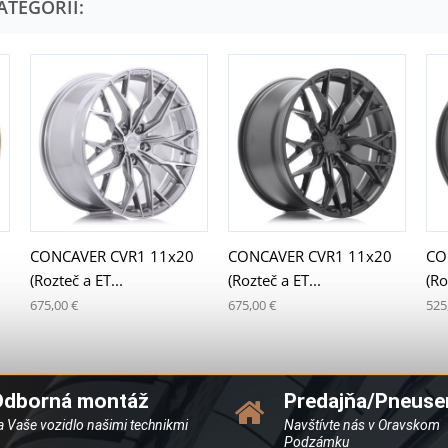
ATEGÓRII:
CONCAVER CVR1 11x20
CONCAVER CVR1 11x20
CO
(Rozteč a ET...
(Rozteč a ET...
(Ro
675,00 €
675,00 €
525
Odborná montáž
Predajňa/Pneuse
a Vaše vozidlo našimi technikmi
Navštívte nás v Oravskom
Podzámku