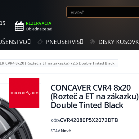
505
REZERVÁCIA
Objednajte sa!
UŠENSTVO
PNEUSERVIS
DISKY KUSOV
 CVR4 8x20 (Rozteč a ET na zákazku) 72.6 Double Tinted Black
CONCAVER CVR4 8x20
(Rozteč a ET na zákazku)
Double Tinted Black
CVR42080P5X2072DTB
KÓD:
Nové
STAV