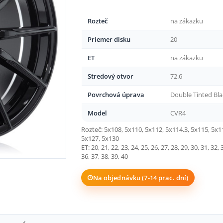
Rozteč
na zákazku
Priemer disku
20
ET
na zákazku
Stredový otvor
72.6
Povrchová úprava
Double Tinted Bla
Model
CVR4
Rozteč: 5x108, 5x110, 5x112, 5x114.3, 5x115, 5x1
5x127, 5x130
ET: 20, 21, 22, 23, 24, 25, 26, 27, 28, 29, 30, 31, 32, 
36, 37, 38, 39, 40
Na objednávku (7-14 prac. dní)