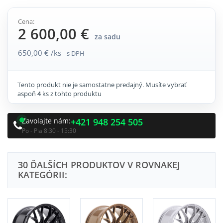
Cena:
2 600,00 €
za sadu
650,00 € /ks
s DPH
Tento produkt nie je samostatne predajný. Musíte vybrať
aspoň
4
ks z tohto produktu
Zavolajte nám:
+421 948 254 505
Po - Pia 8:30 - 15:30
30 ĎALŠÍCH PRODUKTOV V ROVNAKEJ
KATEGÓRII: