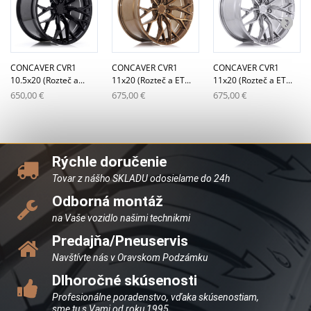
CONCAVER CVR1
CONCAVER CVR1
CONCAVER CVR1
10.5x20 (Rozteč a...
11x20 (Rozteč a ET...
11x20 (Rozteč a ET...
650,00 €
675,00 €
675,00 €
Rýchle doručenie
Tovar z nášho SKLADU odosielame do 24h
Odborná montáž
na Vaše vozidlo našimi technikmi
Predajňa/Pneuservis
Navštívte nás v Oravskom Podzámku
Dlhoročné skúsenosti
Profesionálne poradenstvo, vďaka skúsenostiam,
sme tu s Vami od roku 1995