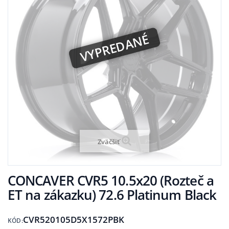
VYPREDANÉ
Zväčšiť
CONCAVER CVR5 10.5x20 (Rozteč a
ET na zákazku) 72.6 Platinum Black
CVR520105D5X1572PBK
KÓD: