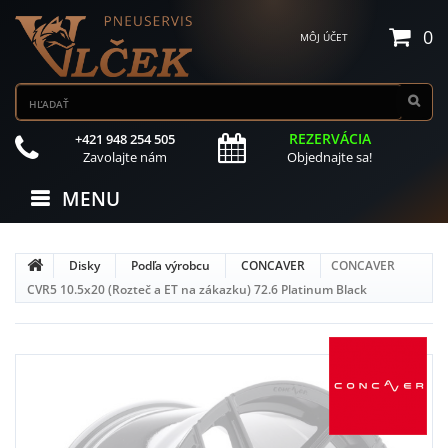
0
MÔJ ÚČET
REZERVÁCIA
+421 948 254 505
Zavolajte nám
Objednajte sa!
MENU
Disky
Podľa výrobcu
CONCAVER
CONCAVER
CVR5 10.5x20 (Rozteč a ET na zákazku) 72.6 Platinum Black