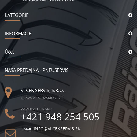
KATEGÓRIE
INFORMÁCIE
Účet
NAŠA PREDAJŇA - PNEUSERVIS
VLČEK SERVIS, S.R.O.
ORAVSKÝ PODZÁMOK 170
ZAVOLAJTE NÁM:
+421 948 254 505
INFO@VLCEKSERVIS.SK
E-MAIL: