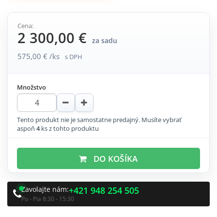
Cena:
2 300,00 €
za sadu
575,00 € /ks
s DPH
Množstvo
Tento produkt nie je samostatne predajný. Musíte vybrať
aspoň
4
ks z tohto produktu
DO KOŠÍKA
Zavolajte nám:
+421 948 254 505
Po - Pia 8:30 - 15:30