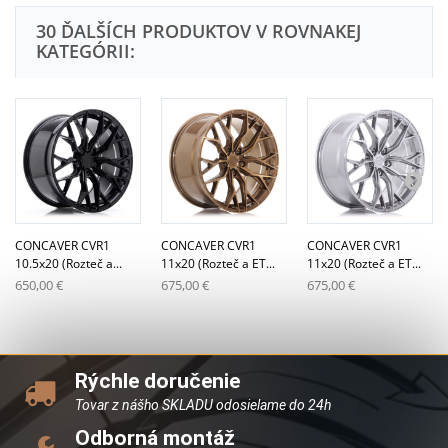
30 ĎALŠÍCH PRODUKTOV V ROVNAKEJ
KATEGÓRII:
CONCAVER CVR1
CONCAVER CVR1
CONCAVER CVR1
10.5x20 (Rozteč a...
11x20 (Rozteč a ET...
11x20 (Rozteč a ET...
650,00 €
675,00 €
675,00 €
Rýchle doručenie
Tovar z nášho SKLADU odosielame do 24h
Odborná montáž