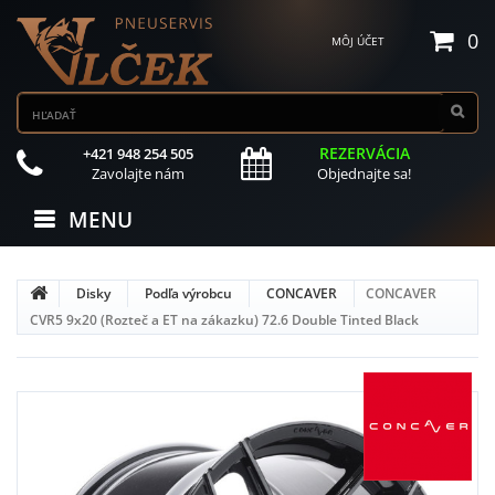
0
MÔJ ÚČET
REZERVÁCIA
+421 948 254 505
Zavolajte nám
Objednajte sa!
MENU
Disky
Podľa výrobcu
CONCAVER
CONCAVER
CVR5 9x20 (Rozteč a ET na zákazku) 72.6 Double Tinted Black