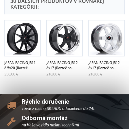
30 ĎALŠÍCH PRODUKTOV V ROVNAKEJ
KATEGÓRII:
JAPAN RACING JR11
JAPAN RACING JR12
JAPAN RACING JR12
8.5x20 (Rozteč...
8x17 (Rozteč na...
8x17 (Rozteč na...
350,00 €
210,00 €
210,00 €
Rýchle doručenie
Tovar z nášho SKLADU odosielame do 24h
Odborná montáž
na Vaše vozidlo našimi technikmi