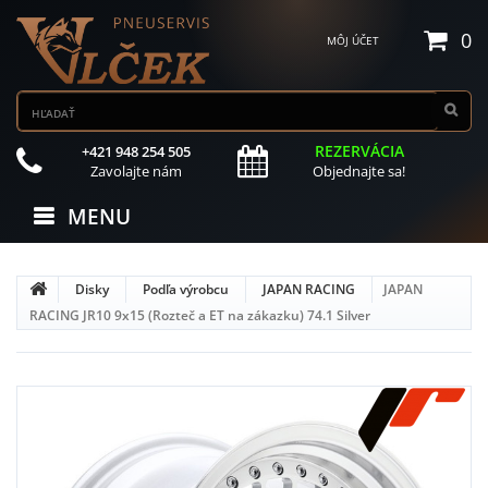
0
MÔJ ÚČET
REZERVÁCIA
+421 948 254 505
Zavolajte nám
Objednajte sa!
MENU
Disky
Podľa výrobcu
JAPAN RACING
JAPAN
RACING JR10 9x15 (Rozteč a ET na zákazku) 74.1 Silver