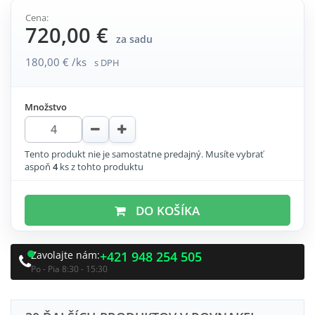
Cena:
720,00 €
za sadu
180,00 € /ks
s DPH
Množstvo
Tento produkt nie je samostatne predajný. Musíte vybrať
aspoň
4
ks z tohto produktu
DO KOŠÍKA
Zavolajte nám:
+421 948 254 505
Po - Pia 8:30 - 15:30