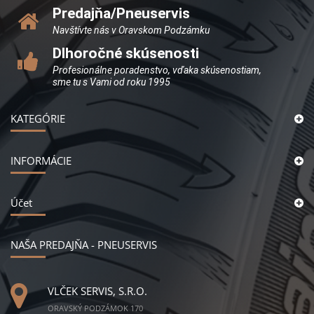
Predajňa/Pneuservis
Navštívte nás v Oravskom Podzámku
Dlhoročné skúsenosti
Profesionálne poradenstvo, vďaka skúsenostiam,
sme tu s Vami od roku 1995
KATEGÓRIE
INFORMÁCIE
Účet
NAŠA PREDAJŇA - PNEUSERVIS
VLČEK SERVIS, S.R.O.
ORAVSKÝ PODZÁMOK 170