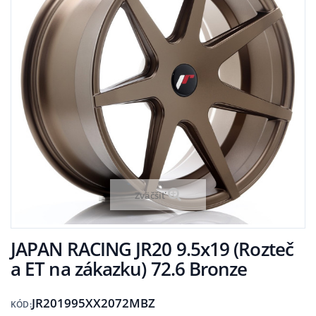
Zväčšiť
JAPAN RACING JR20 9.5x19 (Rozteč
a ET na zákazku) 72.6 Bronze
JR201995XX2072MBZ
KÓD: