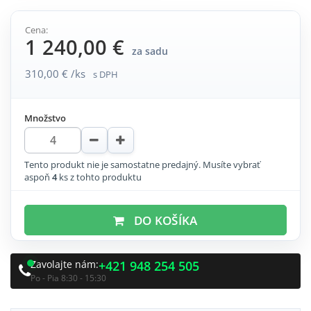
Cena:
1 240,00 €
za sadu
310,00 € /ks
s DPH
Množstvo
Tento produkt nie je samostatne predajný. Musíte vybrať
aspoň
4
ks z tohto produktu
DO KOŠÍKA
Zavolajte nám:
+421 948 254 505
Po - Pia 8:30 - 15:30