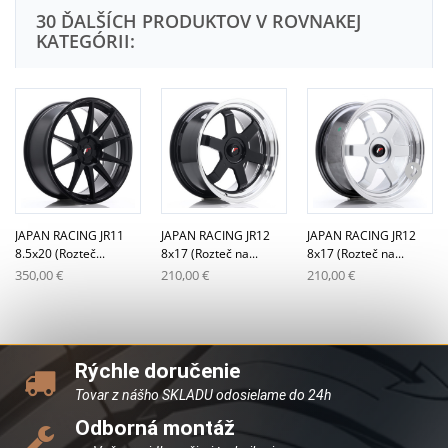
30 ĎALŠÍCH PRODUKTOV V ROVNAKEJ
KATEGÓRII:
JAPAN RACING JR11
JAPAN RACING JR12
JAPAN RACING JR12
8.5x20 (Rozteč...
8x17 (Rozteč na...
8x17 (Rozteč na...
350,00 €
210,00 €
210,00 €
Rýchle doručenie
Tovar z nášho SKLADU odosielame do 24h
Odborná montáž