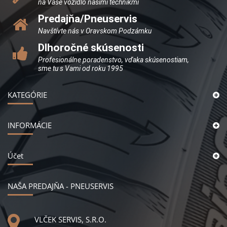
na Vaše vozidlo našimi technikmi
Predajňa/Pneuservis
Navštívte nás v Oravskom Podzámku
Dlhoročné skúsenosti
Profesionálne poradenstvo, vďaka skúsenostiam,
sme tu s Vami od roku 1995
KATEGÓRIE
INFORMÁCIE
Účet
NAŠA PREDAJŇA - PNEUSERVIS
VLČEK SERVIS, S.R.O.