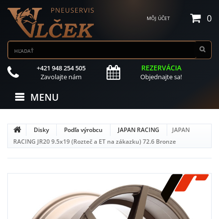
0
MÔJ ÚČET
REZERVÁCIA
+421 948 254 505
Zavolajte nám
Objednajte sa!
MENU
Disky
Podľa výrobcu
JAPAN RACING
JAPAN
RACING JR20 9.5x19 (Rozteč a ET na zákazku) 72.6 Bronze