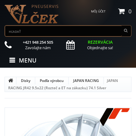
0
MÔJ ÚČET
REZERVÁCIA
+421 948 254 505
Zavolajte nám
Objednajte sa!
MENU
Disky
Podľa výrobcu
JAPAN RACING
JAPAN
RACING JR42 9.5x22 (Rozteč a ET na zákazku) 74.1 Silver