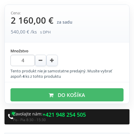
Cena:
2 160,00 €
za sadu
540,00 € /ks
s DPH
Množstvo
Tento produkt nie je samostatne predajný. Musíte vybrať
aspoň
4
ks z tohto produktu
DO KOŠÍKA
Zavolajte nám:
+421 948 254 505
Po - Pia 8:30 - 15:30