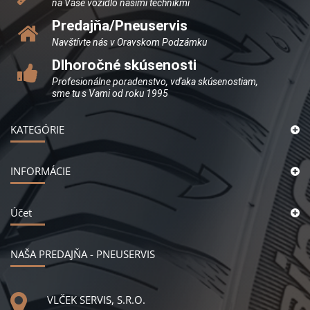
na Vaše vozidlo našimi technikmi
Predajňa/Pneuservis
Navštívte nás v Oravskom Podzámku
Dlhoročné skúsenosti
Profesionálne poradenstvo, vďaka skúsenostiam,
sme tu s Vami od roku 1995
KATEGÓRIE
INFORMÁCIE
Účet
NAŠA PREDAJŇA - PNEUSERVIS
VLČEK SERVIS, S.R.O.