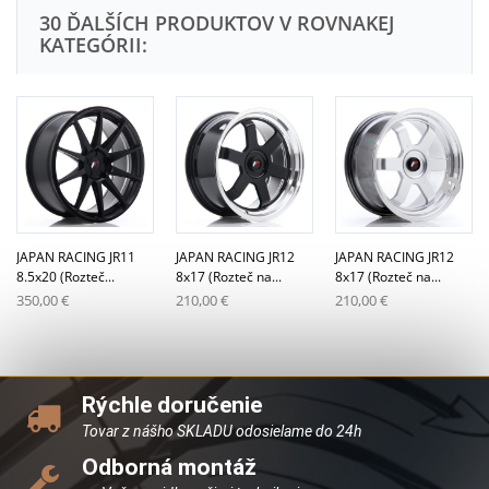
30 ĎALŠÍCH PRODUKTOV V ROVNAKEJ
KATEGÓRII:
JAPAN RACING JR11
JAPAN RACING JR12
JAPAN RACING JR12
8.5x20 (Rozteč...
8x17 (Rozteč na...
8x17 (Rozteč na...
350,00 €
210,00 €
210,00 €
Rýchle doručenie
Tovar z nášho SKLADU odosielame do 24h
Odborná montáž