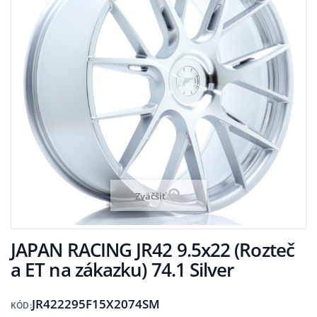
Zväčšiť
JAPAN RACING JR42 9.5x22 (Rozteč
a ET na zákazku) 74.1 Silver
JR422295F15X2074SM
KÓD: