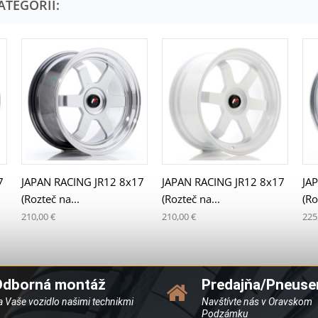
ATEGÓRII:
7
JAPAN RACING JR12 8x17
JAPAN RACING JR12 8x17
JA
(Rozteč na...
(Rozteč na...
(Ro
210,00 €
210,00 €
225
Odborná montáž
Predajňa/Pneuse
a Vaše vozidlo našimi technikmi
Navštívte nás v Oravskom
Podzámku