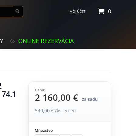
0
MÔJ ÚČET
KY
ONLINE REZERVÁCIA
2
Cena:
 74.1
2 160,00 €
za sadu
540,00 € /ks
s DPH
Množstvo