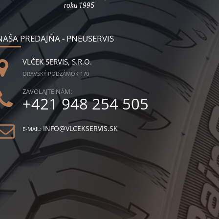
roku 1995
NAŠA PREDAJŇA - PNEUSERVIS
VLČEK SERVIS, S.R.O.
ORAVSKÝ PODZÁMOK 170
ZAVOLAJTE NÁM:
+421 948 254 505
INFO@VLCEKSERVIS.SK
E-MAIL: