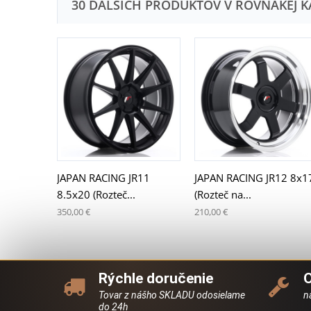
30 ĎALŠÍCH PRODUKTOV V ROVNAKEJ K
JAPAN RACING JR11
JAPAN RACING JR12 8x1
8.5x20 (Rozteč...
(Rozteč na...
350,00 €
210,00 €
Rýchle doručenie
Tovar z nášho SKLADU odosielame
n
do 24h