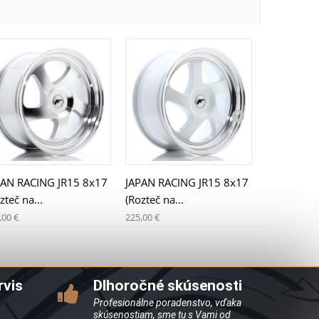
PAN RACING JR15 8x17
JAPAN RACING JR15 8x17
JAPAN RAC
zteč na...
(Rozteč na...
8.5x18 (Roz
,00 €
225,00 €
305,00 €
rvis
Dlhoročné skúsenosti
Profesionálne poradenstvo, vďaka
skúsenostiam, sme tu s Vami od