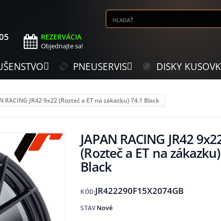
505
REZERVÁCIA
Objednajte sa!
UŠENSTVO
PNEUSERVIS
DISKY KUSOV
N RACING JR42 9x22 (Rozteč a ET na zákazku) 74.1 Black
JAPAN RACING JR42 9x2
(Rozteč a ET na zákazku)
Black
JR422290F15X2074GB
KÓD:
Nové
STAV