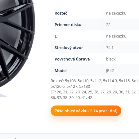
Rozteč
na zákazku
Priemer disku
22
ET
na zákazku
Stredový otvor
74.1
Povrchová úprava
black
Model
JR42
Rozteč: 5x108, 5x110, 5x112, 5x114.3, 5x115, 5x1
5x120.6, 5x127, 5x130
ET: 20, 21, 22, 23, 24, 25, 26, 27, 28, 29, 30, 31, 32, 
36, 37, 38, 39, 40, 41, 42
Na objednávku (7-14 prac. dní)