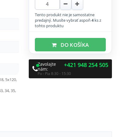
Tento produkt nie je samostatne
predajný. Musíte vybrať aspoň
4
ks z
tohto produktu
DO KOŠÍKA
Zavolajte
+421 948 254 505
nám:
Po - Pia 8:30 - 15:30
18, 5x120,
33, 34, 35,