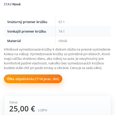
Nové
STAV
Vnútorný priemer krúžku
67.1
Vonkajší priemer krúžku
74.1
Materiál
Hliník
Hliníkové vymedzovacie krúžky k diskom slúžia na presné vystredenie
kolesa na náboji. Vymedzovacie krúžky sú potrebné pri diskoch, ktoré
majú väčšiu stredovú dieru, ako náboj na aute. Je nevyhnutný pre
komfortné jazdné vlastnosti, nakoľko bez vymedzovacích krúžkov
budete stále cítiť pri jazde otrasy a vibrácie. Cena je za sadu (4ks).
Na objednávku (7-14 prac. dní)
Cena:
25,00 €
s DPH