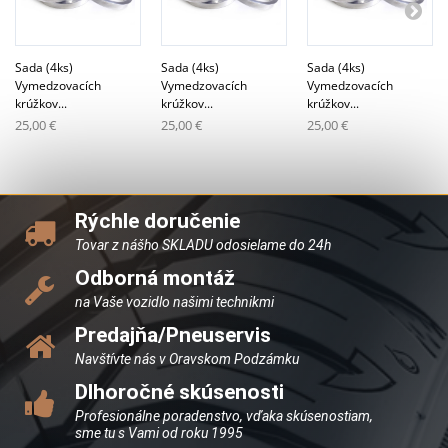
Sada (4ks)
Sada (4ks)
Sada (4ks)
Vymedzovacích
Vymedzovacích
Vymedzovacích
krúžkov...
krúžkov...
krúžkov...
25,00 €
25,00 €
25,00 €
Rýchle doručenie
Tovar z nášho SKLADU odosielame do 24h
Odborná montáž
na Vaše vozidlo našimi technikmi
Predajňa/Pneuservis
Navštívte nás v Oravskom Podzámku
Dlhoročné skúsenosti
Profesionálne poradenstvo, vďaka skúsenostiam,
sme tu s Vami od roku 1995