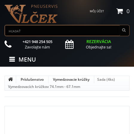
0
MÔJ ÚČET
REZERVÁCIA
+421 948 254 505
Zavolajte nám
Objednajte sa!
MENU
Príslušenstvo
Vymedzovacie krúžky
Sada (4ks)
Vymedzovacích krúžkov 74.1mm - 67.1mm