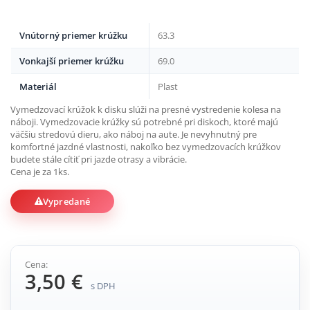
Vnútorný priemer krúžku
63.3
Vonkajší priemer krúžku
69.0
Materiál
Plast
Vymedzovací krúžok k disku slúži na presné vystredenie kolesa na
náboji. Vymedzovacie krúžky sú potrebné pri diskoch, ktoré majú
väčšiu stredovú dieru, ako náboj na aute. Je nevyhnutný pre
komfortné jazdné vlastnosti, nakoľko bez vymedzovacích krúžkov
budete stále cítiť pri jazde otrasy a vibrácie.
Cena je za 1ks.
Vypredané
Cena:
3,50 €
s DPH