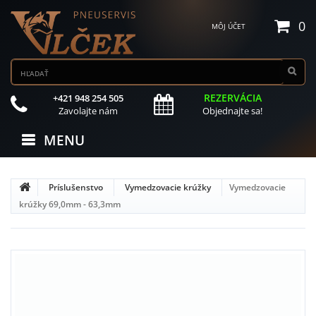
0
MÔJ ÚČET
REZERVÁCIA
+421 948 254 505
Zavolajte nám
Objednajte sa!
MENU
Príslušenstvo
Vymedzovacie krúžky
Vymedzovacie
krúžky 69,0mm - 63,3mm