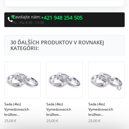
Zavolajte nám:
+421 948 254 505
Po - Pia 8:30 - 15:30
30 ĎALŠÍCH PRODUKTOV V ROVNAKEJ
KATEGÓRII:
Sada (4ks)
Sada (4ks)
Sada (4ks)
Vymedzovacích
Vymedzovacích
Vymedzovacích
krúžkov...
krúžkov...
krúžkov...
25,00 €
25,00 €
25,00 €