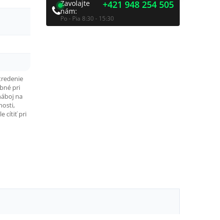
Zavolajte
+421 948 254 505
nám:
Po - Pia 8:30 - 15:30
tredenie
bné pri
náboj na
nosti,
cítiť pri