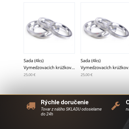
Sada (4ks)
Sada (4ks)
Vymedzovacích krúžkov...
Vymedzovacích krúžkov.
25,00 €
25,00 €
Rýchle doručenie
Tovar z nášho SKLADU odosielame
n
do 24h