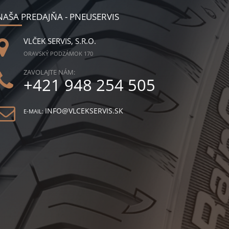
NAŠA PREDAJŇA - PNEUSERVIS
VLČEK SERVIS, S.R.O.
ORAVSKÝ PODZÁMOK 170
ZAVOLAJTE NÁM:
+421 948 254 505
INFO@VLCEKSERVIS.SK
E-MAIL: