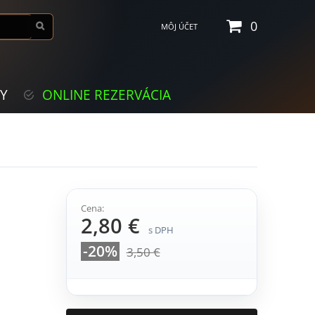
0
MÔJ ÚČET
KY
ONLINE REZERVÁCIA
Cena:
2,80 €
s DPH
-20%
3,50 €