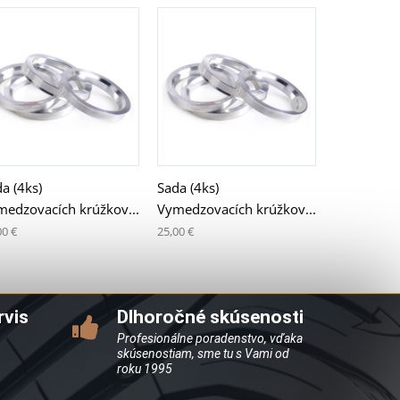
a (4ks)
Sada (4ks)
Sada (4ks)
medzovacích krúžkov...
Vymedzovacích krúžkov...
Vymedzova
00 €
25,00 €
25,00 €
rvis
Dlhoročné skúsenosti
Profesionálne poradenstvo, vďaka
skúsenostiam, sme tu s Vami od
roku 1995