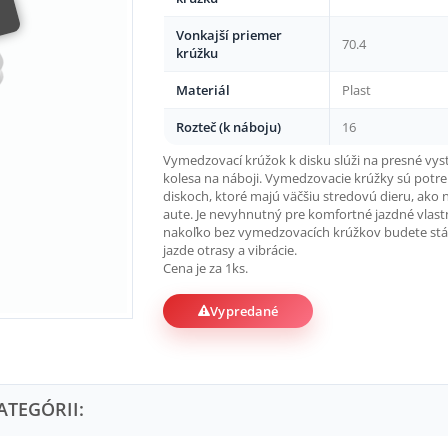
Vonkajší priemer
70.4
krúžku
Materiál
Plast
Rozteč (k náboju)
16
Vymedzovací krúžok k disku slúži na presné vys
kolesa na náboji. Vymedzovacie krúžky sú potre
diskoch, ktoré majú väčšiu stredovú dieru, ako 
aute. Je nevyhnutný pre komfortné jazdné vlast
nakoľko bez vymedzovacích krúžkov budete stále 
jazde otrasy a vibrácie.
Cena je za 1ks.
Vypredané
ATEGÓRII: