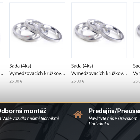
Sada (4ks)
Sada (4ks)
Sad
..
Vymedzovacích krúžkov...
Vymedzovacích krúžkov...
Vy
25,00 €
25,00 €
25,
Odborná montáž
Predajňa/Pneuse
a Vaše vozidlo našimi technikmi
Navštívte nás v Oravskom
Podzámku