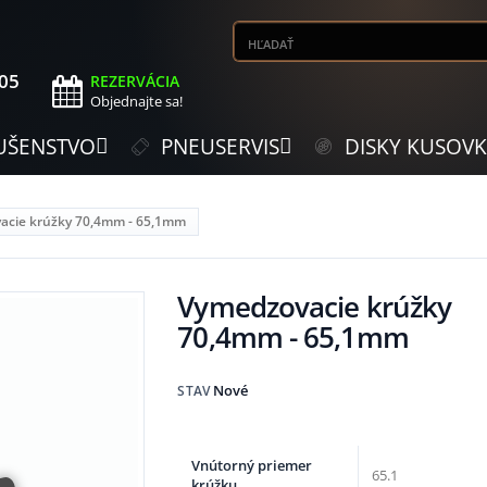
505
REZERVÁCIA
Objednajte sa!
UŠENSTVO
PNEUSERVIS
DISKY KUSOV
acie krúžky 70,4mm - 65,1mm
Vymedzovacie krúžky
70,4mm - 65,1mm
Nové
STAV
Vnútorný priemer
65.1
krúžku