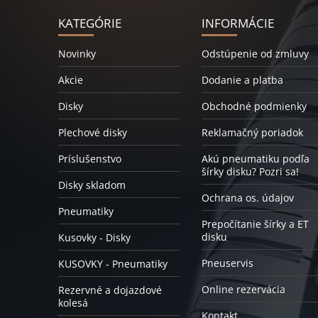
KATEGÓRIE
INFORMÁCIE
Novinky
Odstúpenie od zmluvy
Akcie
Dodanie a platba
Disky
Obchodné podmienky
Plechové disky
Reklamačný poriadok
Príslušenstvo
Akú pneumatiku podľa
šírky disku? Pozri sa!
Disky skladom
Ochrana os. údajov
Pneumatiky
Prepočítanie šírky a ET
disku
Kusovky - Disky
Pneuservis
KUSOVKY - Pneumatiky
Online rezervácia
Rezervné a dojazdové
kolesá
Kontakt