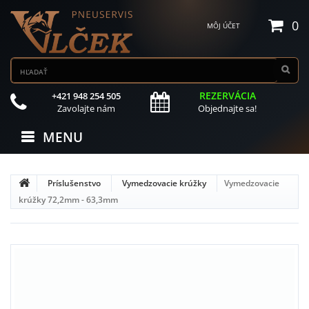
0
MÔJ ÚČET
REZERVÁCIA
+421 948 254 505
Zavolajte nám
Objednajte sa!
MENU
Príslušenstvo
Vymedzovacie krúžky
Vymedzovacie
krúžky 72,2mm - 63,3mm