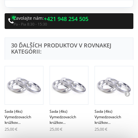
Zavolajte nám:
+421 948 254 505
Po - Pia 8:30 - 15:30
30 ĎALŠÍCH PRODUKTOV V ROVNAKEJ
KATEGÓRII:
Sada (4ks)
Sada (4ks)
Sada (4ks)
Vymedzovacích
Vymedzovacích
Vymedzovacích
krúžkov...
krúžkov...
krúžkov...
25,00 €
25,00 €
25,00 €