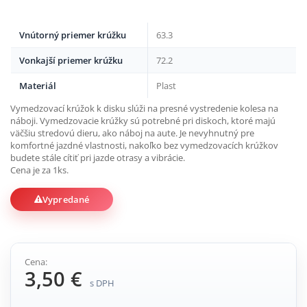
Vnútorný priemer krúžku
63.3
Vonkajší priemer krúžku
72.2
Materiál
Plast
Vymedzovací krúžok k disku slúži na presné vystredenie kolesa na
náboji. Vymedzovacie krúžky sú potrebné pri diskoch, ktoré majú
väčšiu stredovú dieru, ako náboj na aute. Je nevyhnutný pre
komfortné jazdné vlastnosti, nakoľko bez vymedzovacích krúžkov
budete stále cítiť pri jazde otrasy a vibrácie.
Cena je za 1ks.
Vypredané
Cena:
3,50 €
s DPH