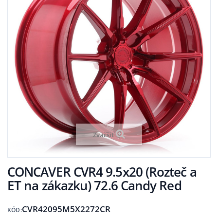
Zväčšiť
CONCAVER CVR4 9.5x20 (Rozteč a
ET na zákazku) 72.6 Candy Red
CVR42095M5X2272CR
KÓD: