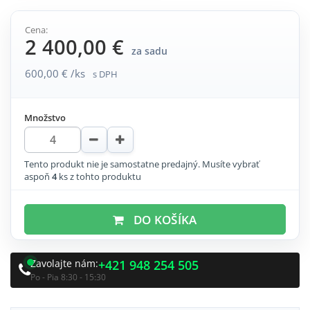
Cena:
2 400,00 €
za sadu
600,00 € /ks
s DPH
Množstvo
Tento produkt nie je samostatne predajný. Musíte vybrať
aspoň
4
ks z tohto produktu
DO KOŠÍKA
Zavolajte nám:
+421 948 254 505
Po - Pia 8:30 - 15:30