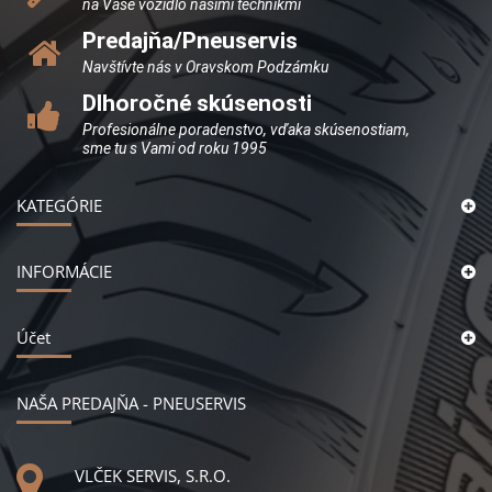
na Vaše vozidlo našimi technikmi
Predajňa/Pneuservis
Navštívte nás v Oravskom Podzámku
Dlhoročné skúsenosti
Profesionálne poradenstvo, vďaka skúsenostiam,
sme tu s Vami od roku 1995
KATEGÓRIE
INFORMÁCIE
Účet
NAŠA PREDAJŇA - PNEUSERVIS
VLČEK SERVIS, S.R.O.