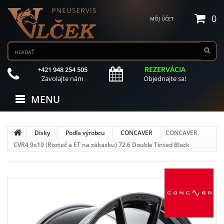
0
MÔJ ÚČET
REZERVÁCIA
+421 948 254 505
Zavolajte nám
Objednajte sa!
MENU
Disky
Podľa výrobcu
CONCAVER
CONCAVER
CVR4 9x19 (Rozteč a ET na zákazku) 72.6 Double Tinted Black