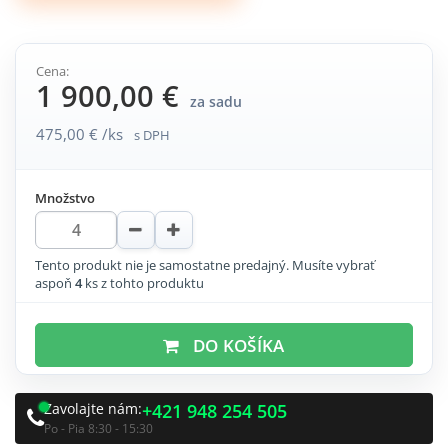
Cena:
1 900,00 €
za sadu
475,00 € /ks
s DPH
Množstvo
Tento produkt nie je samostatne predajný. Musíte vybrať
aspoň
4
ks z tohto produktu
DO KOŠÍKA
Zavolajte nám:
+421 948 254 505
Po - Pia 8:30 - 15:30