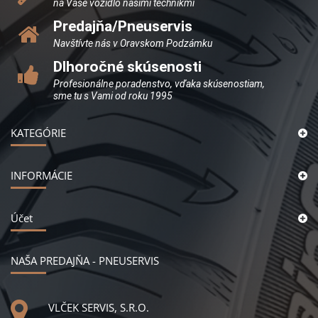
na Vaše vozidlo našimi technikmi
Predajňa/Pneuservis
Navštívte nás v Oravskom Podzámku
Dlhoročné skúsenosti
Profesionálne poradenstvo, vďaka skúsenostiam,
sme tu s Vami od roku 1995
KATEGÓRIE
INFORMÁCIE
Účet
NAŠA PREDAJŇA - PNEUSERVIS
VLČEK SERVIS, S.R.O.