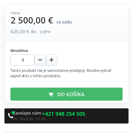
Cena:
2 500,00 €
za sadu
625,00 € /ks
s DPH
Množstvo
Tento produkt nie je samostatne predajný. Musíte vybrať
aspoň
4
ks z tohto produktu
DO KOŠÍKA
Zavolajte nám:
+421 948 254 505
Po - Pia 8:30 - 15:30