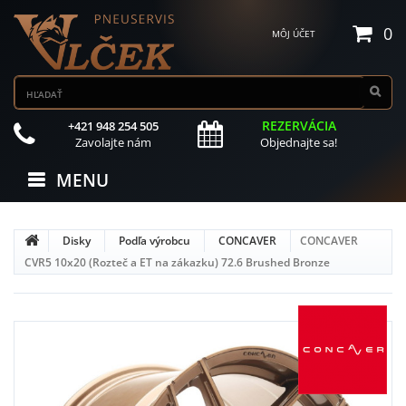
0
MÔJ ÚČET
REZERVÁCIA
+421 948 254 505
Zavolajte nám
Objednajte sa!
MENU
Disky
Podľa výrobcu
CONCAVER
CONCAVER
CVR5 10x20 (Rozteč a ET na zákazku) 72.6 Brushed Bronze