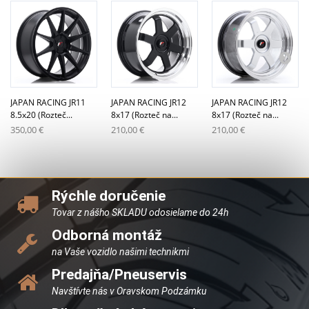
JAPAN RACING JR11
JAPAN RACING JR12
JAPAN RACING JR12
8.5x20 (Rozteč...
8x17 (Rozteč na...
8x17 (Rozteč na...
350,00 €
210,00 €
210,00 €
Rýchle doručenie
Tovar z nášho SKLADU odosielame do 24h
Odborná montáž
na Vaše vozidlo našimi technikmi
Predajňa/Pneuservis
Navštívte nás v Oravskom Podzámku