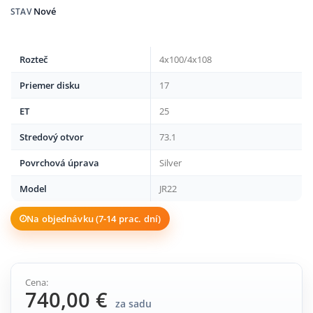
Nové
STAV
Rozteč
4x100/4x108
Priemer disku
17
ET
25
Stredový otvor
73.1
Povrchová úprava
Silver
Model
JR22
Na objednávku (7-14 prac. dní)
Cena:
740,00 €
za sadu