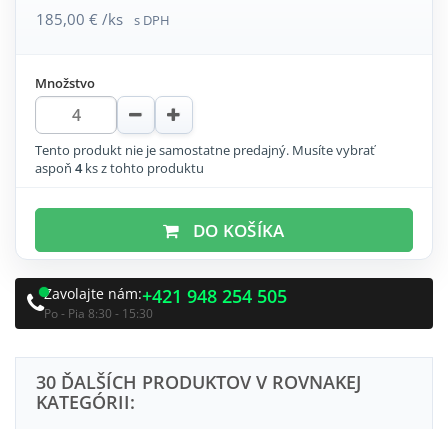
185,00 € /ks
s DPH
Množstvo
Tento produkt nie je samostatne predajný. Musíte vybrať
aspoň
4
ks z tohto produktu
DO KOŠÍKA
Zavolajte nám:
+421 948 254 505
Po - Pia 8:30 - 15:30
30 ĎALŠÍCH PRODUKTOV V ROVNAKEJ
KATEGÓRII: