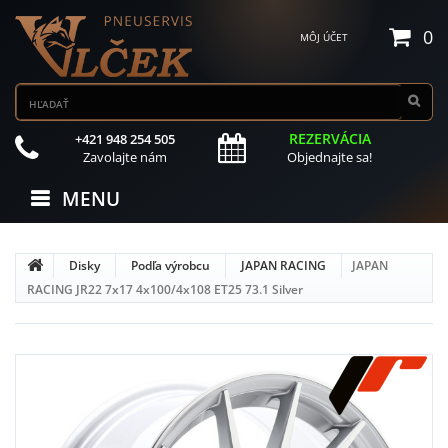
0
MÔJ ÚČET
REZERVÁCIA
+421 948 254 505
Zavolajte nám
Objednajte sa!
MENU
Disky
Podľa výrobcu
JAPAN RACING
JAPAN
RACING JR22 7x17 4x100/4x108 ET25 73.1 Silver