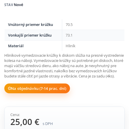
Nové
STAV
Vnútorný priemer krúžku
70.5
Vonkajší priemer krúžku
73.1
Materiál
Hliník
Hliníkové vymedzovacie krúžky k diskom slúžia na presné vystredenie
kolesa na náboji. Vymedzovacie krúžky sú potrebné pri diskoch, ktoré
majú väčšiu stredovú dieru, ako náboj na aute. Je nevyhnutný pre
komfortné jazdné vlastnosti, nakoľko bez vymedzovacích krúžkov
budete stále cítiť pri jazde otrasy a vibrácie. Cena je za sadu (4ks).
Na objednávku (7-14 prac. dní)
Cena:
25,00 €
s DPH