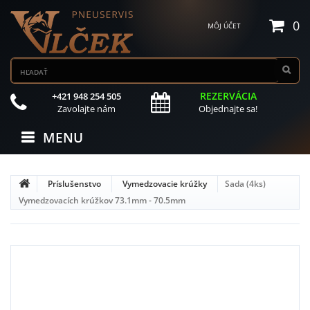
0
MÔJ ÚČET
REZERVÁCIA
+421 948 254 505
Zavolajte nám
Objednajte sa!
MENU
Príslušenstvo
Vymedzovacie krúžky
Sada (4ks)
Vymedzovacích krúžkov 73.1mm - 70.5mm