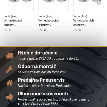
Sada (4ks)
Sada (4ks)
Sada (4ks)
Vymedzovacích
Vymedzovacích
Vymedzovacích
krúžkov...
krúžkov...
krúžkov...
25,00 €
25,00 €
25,00 €
Rýchle doručenie
Tovar z nášho SKLADU odosielame do 24h
Odborná montáž
na Vaše vozidlo našimi technikmi
Predajňa/Pneuservis
Navštívte nás v Oravskom Podzámku
Dlhoročné skúsenosti
Profesionálne poradenstvo, vďaka skúsenostiam,
sme tu s Vami od roku 1995