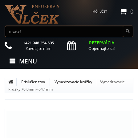
0
MÔJ ÚČET
REZERVÁCIA
+421 948 254 505
Zavolajte nám
Objednajte sa!
MENU
Príslušenstvo
Vymedzovacie krúžky
Vymedzovacie
krúžky 70,0mm - 64,1mm