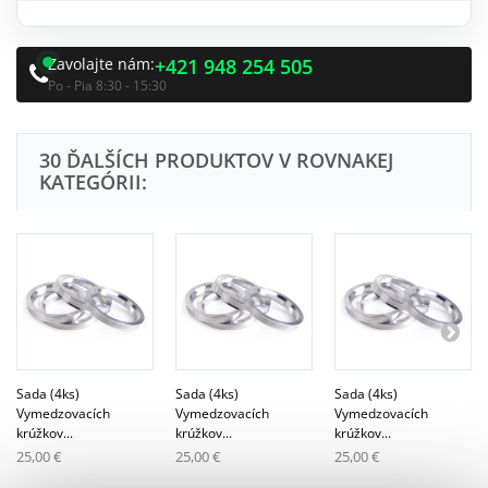
Zavolajte nám:
+421 948 254 505
Po - Pia 8:30 - 15:30
30 ĎALŠÍCH PRODUKTOV V ROVNAKEJ
KATEGÓRII:
Sada (4ks)
Sada (4ks)
Sada (4ks)
Vymedzovacích
Vymedzovacích
Vymedzovacích
krúžkov...
krúžkov...
krúžkov...
25,00 €
25,00 €
25,00 €