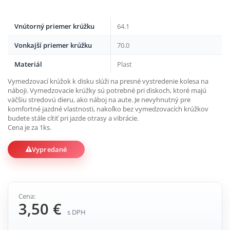
Vnútorný priemer krúžku
64.1
Vonkajší priemer krúžku
70.0
Materiál
Plast
Vymedzovací krúžok k disku slúži na presné vystredenie kolesa na
náboji. Vymedzovacie krúžky sú potrebné pri diskoch, ktoré majú
väčšiu stredovú dieru, ako náboj na aute. Je nevyhnutný pre
komfortné jazdné vlastnosti, nakoľko bez vymedzovacích krúžkov
budete stále cítiť pri jazde otrasy a vibrácie.
Cena je za 1ks.
Vypredané
Cena:
3,50 €
s DPH